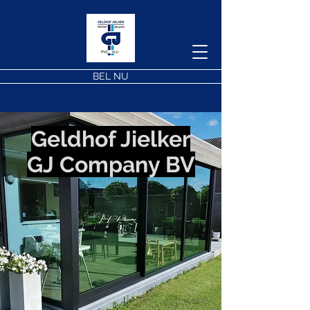
BEL NU
Geldhof Jielker
GJ Company BV